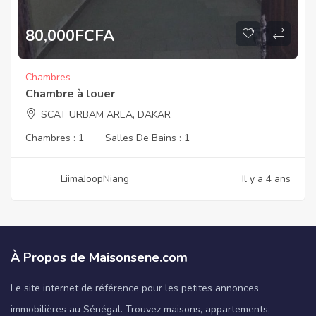
80,000
FCFA
Chambres
Chambre à louer
SCAT URBAM AREA, DAKAR
Chambres :
1
Salles De Bains :
1
LiimaJoopNiang
Il y a 4 ans
À Propos de Maisonsene.com
Le site internet de référence pour les petites annonces
immobilières au Sénégal. Trouvez maisons, appartements,