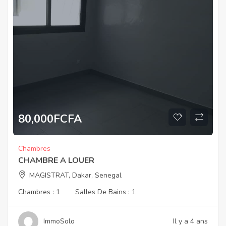
80,000
FCFA
Chambres
CHAMBRE A LOUER
MAGISTRAT, Dakar, Senegal
Chambres :
1
Salles De Bains :
1
ImmoSolo
Il y a 4 ans