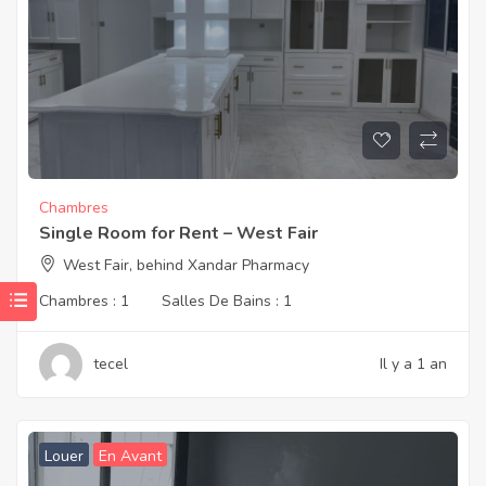
Chambres
Single Room for Rent – West Fair
West Fair, behind Xandar Pharmacy
Chambres :
1
Salles De Bains :
1
tecel
Il y a 1 an
Louer
En Avant