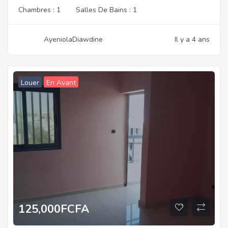
Chambres :
1
Salles De Bains :
1
AyeniolaDiawdine
Il y a 4 ans
Louer
En Avant
125,000
FCFA