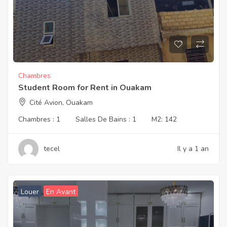
Chambres
Student Room for Rent in Ouakam
Cité Avion, Ouakam
Chambres :
1
Salles De Bains :
1
M2:
142
tecel
Il y a 1 an
Louer
En Avant