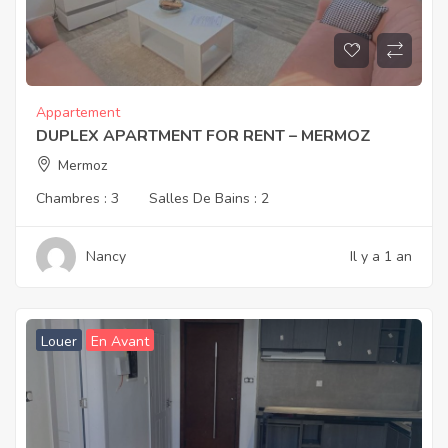
Appartement
DUPLEX APARTMENT FOR RENT – MERMOZ
Mermoz
Chambres :
3
Salles De Bains :
2
Nancy
Il y a 1 an
Louer
En Avant