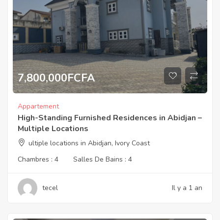
7,800,000
FCFA
Appartement
High-Standing Furnished Residences in Abidjan –
Multiple Locations
ultiple locations in Abidjan, Ivory Coast
Chambres :
4
Salles De Bains :
4
tecel
Il y a 1 an