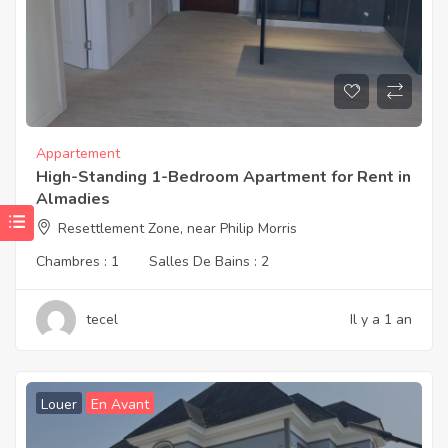
Appartement
High-Standing 1-Bedroom Apartment for Rent in
Almadies
Resettlement Zone, near Philip Morris
Chambres :
1
Salles De Bains :
2
tecel
Il y a 1 an
Louer
En Avant