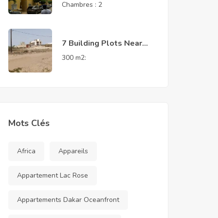
Almadies 2
Chambres :
2
7 Building Plots Near
French School – Saly
300 m2:
Joseph
Mots Clés
Africa
Appareils
Appartement Lac Rose
Appartements Dakar Oceanfront