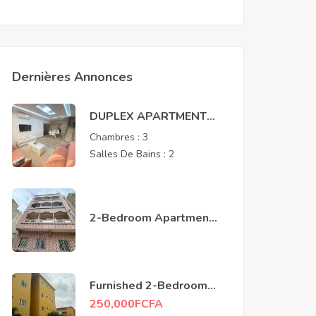
Dernières Annonces
DUPLEX APARTMENT
FOR RENT – MERMOZ
Chambres :
3
Salles De Bains :
2
2-Bedroom Apartment –
Near Renaissance
Monument, Mamelles
Furnished 2-Bedroom
Apartment for Rent –
250,000
FCFA