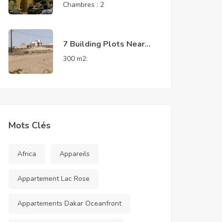
Almadies 2
Chambres :
2
7 Building Plots Near
French School – Saly
300 m2:
Joseph
Mots Clés
Africa
Appareils
Appartement Lac Rose
Appartements Dakar Oceanfront