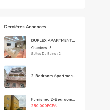
Dernières Annonces
DUPLEX APARTMENT
FOR RENT – MERMOZ
Chambres :
3
Salles De Bains :
2
2-Bedroom Apartment –
Near Renaissance
Monument, Mamelles
Furnished 2-Bedroom
Apartment for Rent –
250,000
FCFA